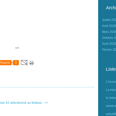
Arch
Juillet 2
Avril 202
Mars 20
Octobre 
Avril 202
***
Février 2
Repost
0
Liste
L'inco
La mer
le tobo
iver 42 sélectionné au festival... >>
week-e
actuali