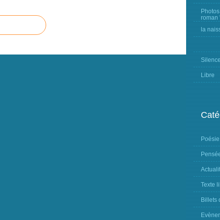
Photos
roman "
la nais
Silenc
Libre
Caté
Poésie
Pensée
Actuali
Texte l
Billets
Evène