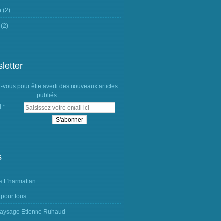
n
(2)
(2)
letter
vous pour être averti des nouveaux articles
publiés.
l
s
s L'harmattan
 pour tous
aysage Etienne Ruhaud