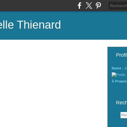
lle Thienard
Profi
Name :
J
À Propos
Rech