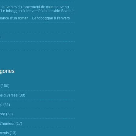
 souvenirs du lancement de mon nouveau
Le toboggan à l'envers" à la librairie Scarlett
sance d'un roman... Le toboggan à l'envers
e
gories
(180)
s diverses
(88)
té
(51)
ibre
(33)
 d'humeur
(17)
ments
(13)