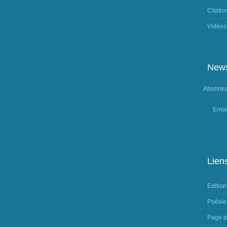
Citatio
Vidéos
News
Abonnez-
Emai
Lien
Edition
Poésie
Page p