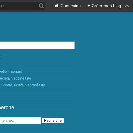
Connexion
+
Créer mon blog
l
oelle Thienard
 :
Poète, écrivain et cinéaste
erche