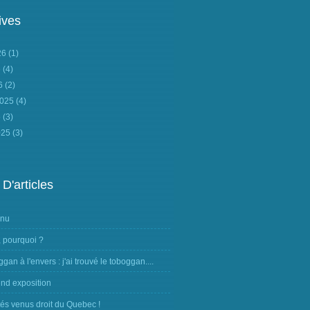
ives
026
(1)
6
(4)
26
(2)
2025
(4)
5
(3)
025
(3)
 D'articles
nnu
, pourquoi ?
ggan à l'envers : j'ai trouvé le toboggan....
nd exposition
tés venus droit du Quebec !