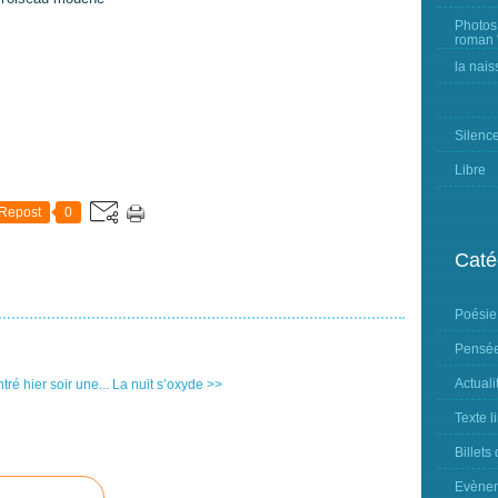
Photos
roman "
la nais
Silenc
Libre
Repost
0
Caté
Poésie
Pensée
Actuali
tré hier soir une...
La nuit s’oxyde >>
Texte l
Billets
Evène