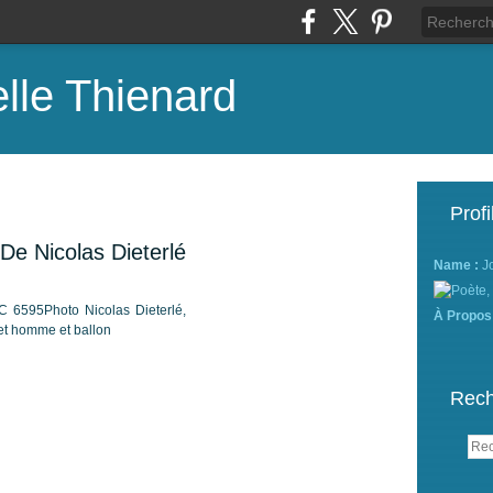
lle Thienard
Profi
e Nicolas Dieterlé
Name :
J
À Propos
Rech