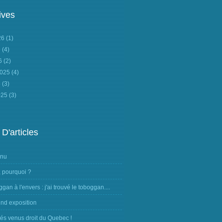
ives
026
(1)
6
(4)
26
(2)
2025
(4)
5
(3)
025
(3)
 D'articles
nnu
, pourquoi ?
ggan à l'envers : j'ai trouvé le toboggan....
nd exposition
tés venus droit du Quebec !