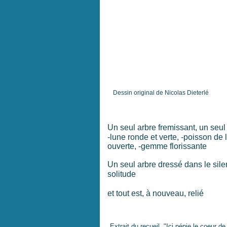
Dessin original de Nicolas Dieterlé
Un seul arbre fremissant, un seul
-lune ronde et verte, -poisson de l'
ouverte, -gemme florissante
Un seul arbre dressé dans le si
solitude
et tout est, à nouveau, relié
Extrait du recueil "Ici pépie le coeur d