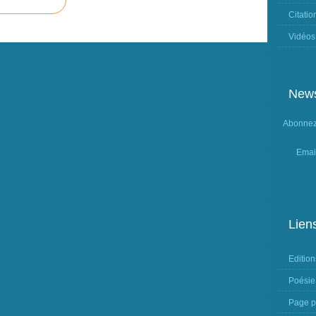
Citatio
Vidéos
News
Abonnez-
Emai
Lien
Edition
Poésie
Page p