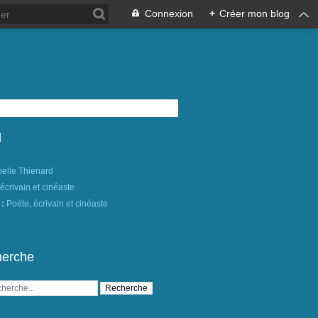
Connexion
+
Créer mon blog
l
oelle Thienard
 :
Poète, écrivain et cinéaste
erche