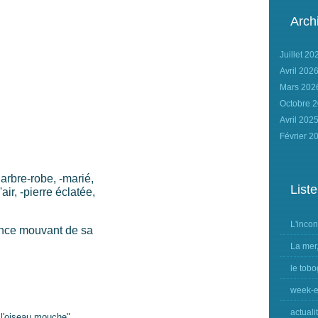
Arch
Juillet 2
Avril 202
Mars 20
Octobre 
Avril 202
Février 2
 arbre-robe, -marié,
Liste
air, -pierre éclatée,
L'inco
lence mouvant de sa
La mer
le tobo
week-e
actuali
e l'oiseau mouche"