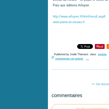
Paru aux éditions Arfuyen
http://www.arfuyen.fr/html/result.asp#
www.pierre-et-oiseau.fr
Published by Joelle Thienard
-
dans
poésie
commenter cet article
…
<< J'ai rencon
commentaires