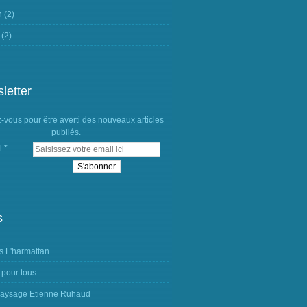
n
(2)
(2)
letter
vous pour être averti des nouveaux articles
publiés.
l
s
s L'harmattan
 pour tous
aysage Etienne Ruhaud