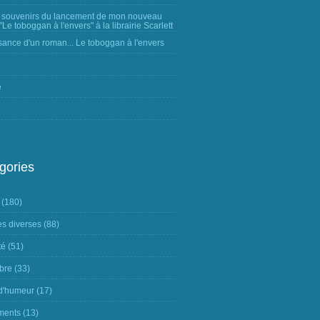
 souvenirs du lancement de mon nouveau
Le toboggan à l'envers" à la librairie Scarlett
sance d'un roman... Le toboggan à l'envers
e
gories
(180)
s diverses
(88)
té
(51)
ibre
(33)
 d'humeur
(17)
ments
(13)