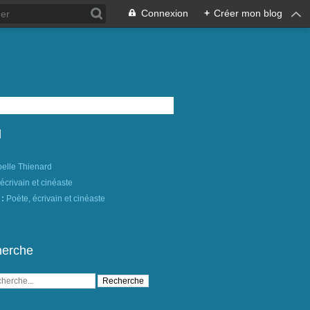
Connexion
+
Créer mon blog
l
oelle Thienard
 :
Poète, écrivain et cinéaste
erche