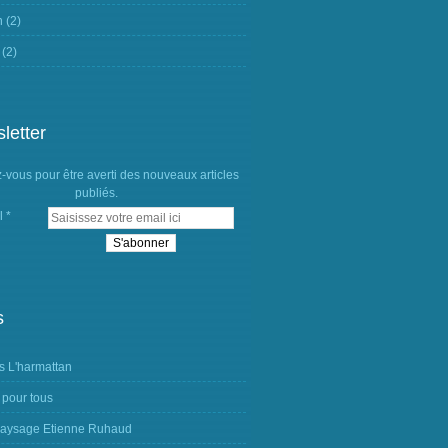
n
(2)
(2)
letter
vous pour être averti des nouveaux articles
publiés.
l
s
s L'harmattan
 pour tous
aysage Etienne Ruhaud