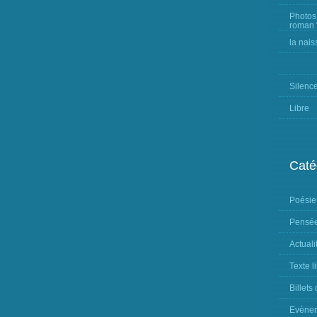
Photos
roman "
la nais
Silenc
Libre
Caté
Poésie
Pensée
Actuali
Texte l
Billets
Evène