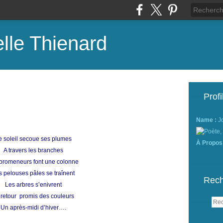
lle Thienard
Profi
Name :
J
e soleil secoue ses plumes
À Propos
A travers les branches
promeneurs font une colonne
s pelouses pâles se traînent
Rech
Les arbres s’enivrent
 retour promis des couleurs
Un après-midi d’hiver….