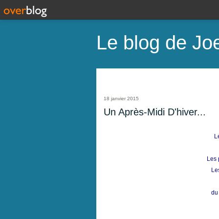
Le blog de Joe
18 janvier 2015
Un Après-Midi D'hiver...
L
Les 
Le
du