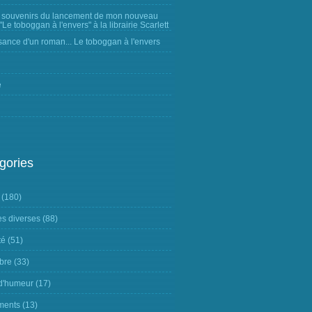
 souvenirs du lancement de mon nouveau
Le toboggan à l'envers" à la librairie Scarlett
sance d'un roman... Le toboggan à l'envers
e
gories
(180)
s diverses
(88)
té
(51)
ibre
(33)
 d'humeur
(17)
ments
(13)