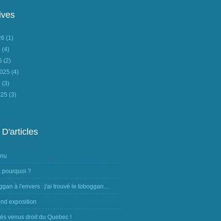
ives
026
(1)
6
(4)
26
(2)
2025
(4)
5
(3)
025
(3)
 D'articles
nnu
, pourquoi ?
ggan à l'envers : j'ai trouvé le toboggan....
nd exposition
tés venus droit du Quebec !