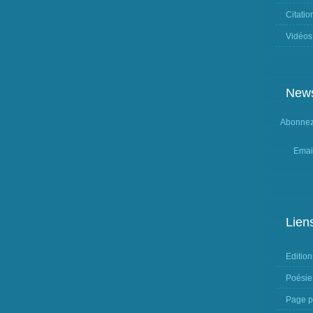
Citatio
Vidéos
News
Abonnez-
Emai
Lien
Edition
Poésie
Page p