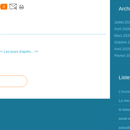
0
Arch
Juillet 2
Avril 202
Mars 20
Octobre 
Avril 202
<<
Les jours d'après... >>
Février 2
Liste
L'inco
La mer
le tobo
week-e
actuali